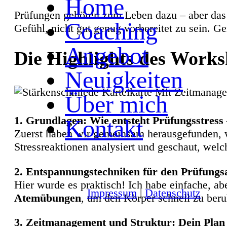
Home
Prüfungen gehören zum Leben dazu – aber das 
Coaching
Gefühl, nicht gut genug vorbereitet zu sein. G
Angebot
Die Highlights des Work
Neuigkeiten
Über mich
1. Grundlagen: Wie entsteht Prüfungsstress
Kontakt
Zuerst haben wir gemeinsam herausgefunden, wo
Stressreaktionen analysiert und geschaut, we
2. Entspannungstechniken für den Prüfungsa
Hier wurde es praktisch! Ich habe einfache, a
Impressum
|
Datenschutz
Atemübungen
, um den Körper schnell zu ber
3. Zeitmanagement und Struktur: Dein Plan